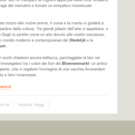
intage dei mercatini e trovato un simpatico monolocale
e ristoro alle vostre anime, il cuore e la mente vi guiderà a
iardino della cultura. Tre grandi pilastri dell’arte vi aspettano, e
n Gogh lo sentite come un atto dovuto alle vostre coscienze,
oso mondo moderno e contemporaneo del
Stedelijk
e la
eum
.
ri occhi chiedono ancora bellezza, parcheggiate la bici nei
immergetevi tra i colori dei fiori del
Bloemenmarkt
: un antico
iante, che vi regalerà l’immagine di una vecchia Amsterdam
ta a farvi innamorare.
ekend
nni fa
Amenità
,
Viaggi