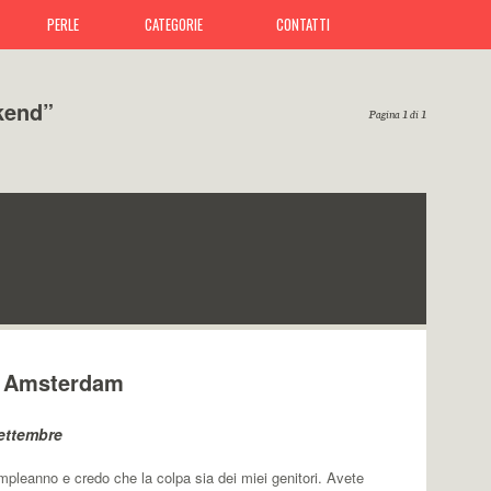
PERLE
CATEGORIE
CONTATTI
kend”
Pagina 1 di 1
ad Amsterdam
ettembre
mpleanno e credo che la colpa sia dei miei genitori. Avete