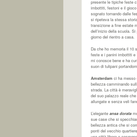
presente le tipiche feste c
imbottiti, festoni e il gi
sognato tornando dalle fe
si ripeteva la stessa stori
transizione a fine estate
dell’inizio della scuola. Si
giorno del rientro a casa.
Da che ho memoria il 10 s
feste e i panini imbottiti e
mi conosce bene e ha cura
suon di tulipani portandom
Amsterdam
ci ha messo de
bellezza camminando sulla r
strada. La città è meravig
del suo palazzo reale che 
allungate e senza veli fan
L’elegante
ansa dorata
mo
sue case che si specchiano
bellezza antica che si com
ponti del vecchio quartier
una città libera e cosmopo