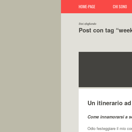
HOME-PAGE
CHI SONO
Stai sfogliando
Post con tag “wee
Un itinerario 
Come innamorarsi a s
Odio festeggiare il mio co