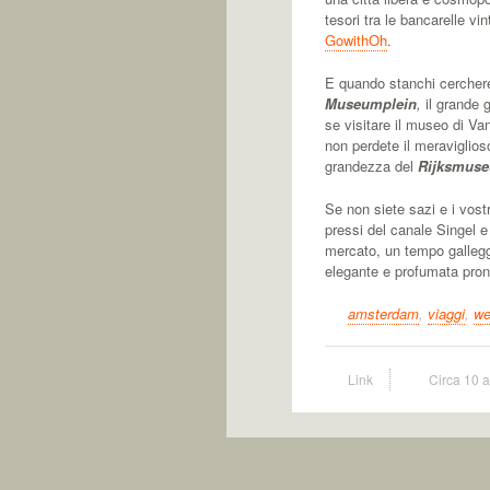
tesori tra le bancarelle v
GowithOh
.
E quando stanchi cercheret
Museumplein
,
il grande g
se visitare il museo di Va
non perdete il meravigli
grandezza del
Rijksmus
Se non siete sazi e i vost
pressi del canale Singel e 
mercato, un tempo gallegg
elegante e profumata pron
amsterdam
,
viaggi
,
we
Link
Circa 10 a