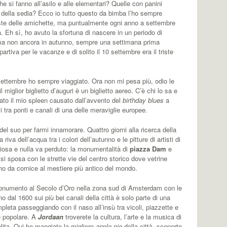
he si fanno all’asilo e alle elementari? Quelle con panini
oco della sedia? Ecco io tutto questo da bimba l’ho sempre
ste delle amichette, ma puntualmente ogni anno a settembre
a. Eh sì, ho avuto la sfortuna di nascere in un periodo di
 ma non ancora in autunno, sempre una settimana prima
 partiva per le vacanze e di solito il 10 settembre era il triste
ettembre ho sempre viaggiato. Ora non mi pesa più, odio le
 il miglior biglietto d’auguri è un biglietto aereo. C’è chi lo sa e
to il mio spleen causato dall’avvento del
birthday blues
a
i tra ponti e canali di una delle meraviglie europee.
l suo per farmi innamorare. Quattro giorni alla ricerca della
iva dell’acqua tra i colori dell’autunno e le pitture di artisti di
liosa e nulla va perduto: la monumentalità di
piazza Dam
e
si sposa con le strette vie del centro storico dove vetrine
no da cornice al mestiere più antico del mondo.
numento al Secolo d’Oro nella zona sud di Amsterdam con le
 dal 1600 sui più bei canali della città è solo parte di una
pleta passeggiando con il naso all’insù tra vicoli, piazzette e
e popolare. A
Jordaan
troverete la cultura, l’arte e la musica di
lita. Qui ho mangiato la migliore
apple pie
della città, scoperto