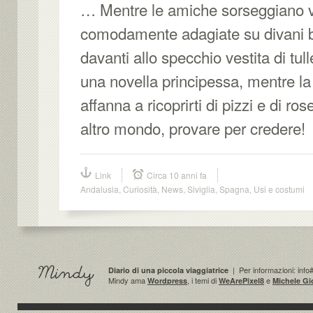
… Mentre le amiche sorseggiano v
comodamente adagiate su divani bia
davanti allo specchio vestita di tul
una novella principessa, mentre 
affanna a ricoprirti di pizzi e di ro
altro mondo, provare per credere!
Link
Circa 10 anni fa
Andalusia
,
Curiosità
,
News
,
Siviglia
,
Spagna
,
Usi e costumi
| Per informazioni: info
Diario di una piccola viaggiatrice
Mindy ama
, i temi di
e
Wordpress
WeArePixel8
Michele Gi