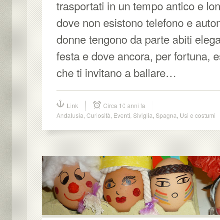
trasportati in un tempo antico e lon
dove non esistono telefono e autom
donne tengono da parte abiti elegant
festa e dove ancora, per fortuna, e
che ti invitano a ballare…
Link
Circa 10 anni fa
Andalusia
,
Curiosità
,
Eventi
,
Siviglia
,
Spagna
,
Usi e costumi