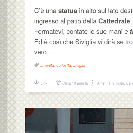
C’è una
in alto sul lato dest
statua
ingresso al patio della
,
Cattedrale
Fermatevi, contate le sue mani e
t
Ed è così che Siviglia vi dirà se tr
vero…
amenità
,
curiosità
,
siviglia
Link
Circa 10 anni fa
Amenità
,
Siviglia
,
Usi 