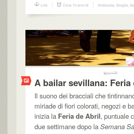
Link
Circa 10 anni fa
Andalusia
,
Siviglia
,
S
A bailar sevillana: Feria
Il suono dei bracciali che tintinna
miriade di fiori colorati, negozi e 
inizia la
, puntuale 
Feria de Abril
due settimane dopo la
Semana S