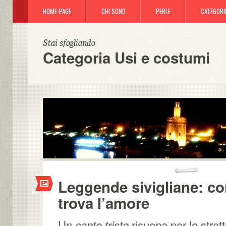
HOME-PAGE
CHI SONO
PERLE
CATEGORI
Stai sfogliando
Categoria Usi e costumi
Leggende sivigliane: co
trova l’amore
Un
risuona per le strett
canto triste