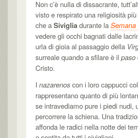
Non c’è nulla di dissacrante, tutt’a
visto e respirato una religiosità pi
che a
durante la
Siviglia
Semana 
vedere gli occhi bagnati dalle lacri
urla di gioia al passaggio della
Vir
surreale quando a sfilare è il
paso
Cristo.
I
con i loro cappucci col
nazarenos
rappresentano quanto di più lontan
se intravediamo pure i piedi nudi, u
percorrere la schiena. Una tradizio
affonda le radici nella notte dei t
e sentita da tutti i sivigliani.