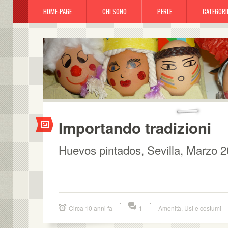
HOME-PAGE
CHI SONO
PERLE
CATEGORI
Importando tradizioni
Huevos pintados, Sevilla, Marzo 2
Circa 10 anni fa
1
Amenità
,
Usi e costumi