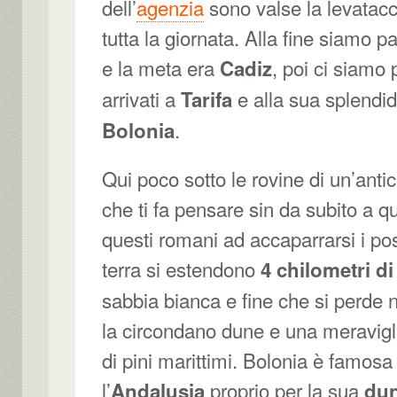
dell’
agenzia
sono valse la levatacci
tutta la giornata. Alla fine siamo par
e la meta era
, poi ci siamo
Cadiz
arrivati a
e alla sua splendi
Tarifa
.
Bolonia
Qui poco sotto le rovine di un’anti
che ti fa pensare sin da subito a q
questi romani ad accaparrarsi i post
terra si estendono
4 chilometri di
sabbia bianca e fine che si perde n
la circondano dune e una meravig
di pini marittimi. Bolonia è famosa 
l’
proprio per la sua
Andalusia
du