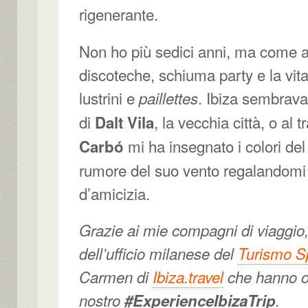
rigenerante.
Non ho più sedici anni, ma come a
discoteche, schiuma party e la vita 
lustrini e
. Ibiza sembrava 
paillettes
di
, la vecchia città, o al
Dalt Vila
mi ha insegnato i colori del
Carbó
rumore del suo vento regalandomi 
d’amicizia.
Grazie ai mie compagni di viaggio
dell’ufficio milanese del
Turismo S
Carmen di
Ibiza.travel
che hanno or
nostro
#ExperienceIbizaTrip
.