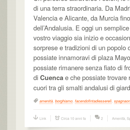
di una terra straordinaria. Da Madr
Valencia e Alicante, da Murcia fin
dell’Andalusia. E oggi un semplice 
vostro viaggio sia inizio e occasio
sorprese e tradizioni di un popolo 
possiate innamoravi di plaza May
possiate rimanere senza fiato di fr
di
e che possiate trovare ri
Cuenca
cuori tra gli smalti andalusi di giard
amenità
,
borghiamo
,
facendofintadiesserelì
,
spagnaon
Link
Circa 10 anni fa
2
Amenità
,
S