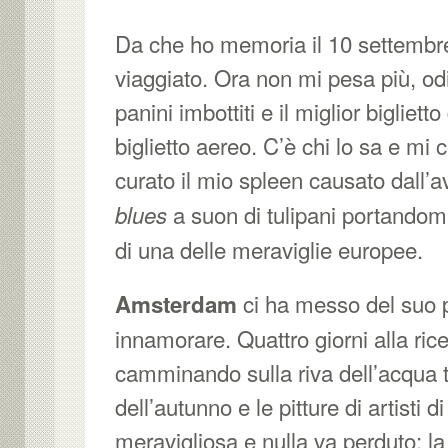
Da che ho memoria il 10 settemb
viaggiato. Ora non mi pesa più, odio
panini imbottiti e il miglior bigliett
biglietto aereo. C’è chi lo sa e mi
curato il mio spleen causato dall’
a suon di tulipani portandomi
blues
di una delle meraviglie europee.
ci ha messo del suo p
Amsterdam
innamorare. Quattro giorni alla ric
camminando sulla riva dell’acqua tr
dell’autunno e le pitture di artisti di
meravigliosa e nulla va perduto: l