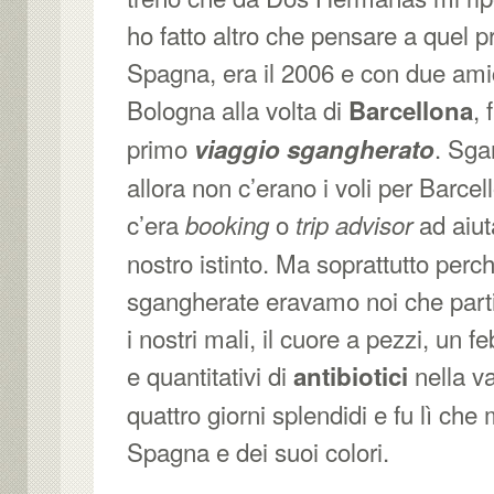
ho fatto altro che pensare a quel p
Spagna, era il 2006 e con due am
Bologna alla volta di
, 
Barcellona
primo
. Sga
viaggio sgangherato
allora non c’erano i voli per Barce
c’era
o
ad aiut
booking
trip advisor
nostro istinto. Ma soprattutto perc
sgangherate eravamo noi che pa
i nostri mali, il cuore a pezzi, un 
e quantitativi di
nella va
antibiotici
quattro giorni splendidi e fu lì che
Spagna e dei suoi colori.