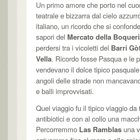
Un primo amore che porto nel cuo
teatrale e bizzarra dal cielo azzurr
italiano, un ricordo che si confonde t
sapori del
Mercato della Boqueri
perdersi tra i vicoletti del
Barri Gò
. Ricordo fosse Pasqua e le p
Vella
vendevano il dolce tipico pasquale
angoli delle strade non mancavano 
e balli improvvisati.
Quel viaggio fu il tipico viaggio da 
antibiotici e con al collo una macch
Percorremmo
una ve
Las Ramblas
arrivammo fino al mare e alla spia