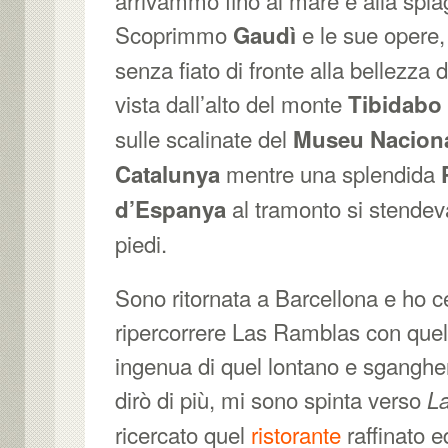
Scoprimmo
e le sue oper
Gaudì
senza fiato di fronte alla bellezza 
vista dall’alto del monte
Tibidabo
sulle scalinate del
Museu Naciona
mentre una splendida
Catalunya
al tramonto si stendeva
d’Espanya
piedi.
Sono ritornata a Barcellona e ho c
ripercorrere Las Ramblas con quell
ingenua di quel lontano e sgangher
dirò di più, mi sono spinta verso
La
ricercato quel
ristorante
raffinato e