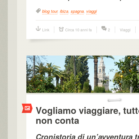
blog tour
,
ibiza
,
spagna
,
viaggi
Link
Circa 10 anni fa
2
Viaggi
Vogliamo viaggiare, tutto
non conta
Cronistoria di un’avventura tr