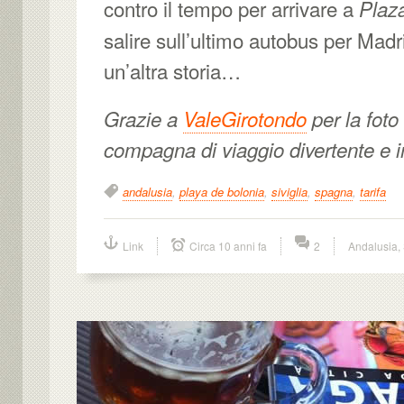
contro il tempo per arrivare a
Plaz
salire sull’ultimo autobus per Mad
un’altra storia…
Grazie a
ValeGirotondo
per la foto
compagna di viaggio divertente e i
andalusia
,
playa de bolonia
,
siviglia
,
spagna
,
tarifa
Link
Circa 10 anni fa
2
Andalusia
,