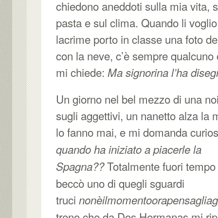
chiedono aneddoti sulla mia vita, sul
pasta e sul clima. Quando li voglio f
lacrime porto in classe una foto de
con la neve, c’è sempre qualcuno
mi chiede:
Ma signorina l’ha diseg
Un giorno nel bel mezzo di una no
sugli aggettivi, un nanetto alza la
lo fanno mai, e mi domanda curio
quando ha iniziato a piacerle la
Totalmente fuori tempo 
Spagna??
beccò uno di quegli sguardi
truci
nonèilmomentoorapensagliagg
treno che da Dos Hermanas mi ripo