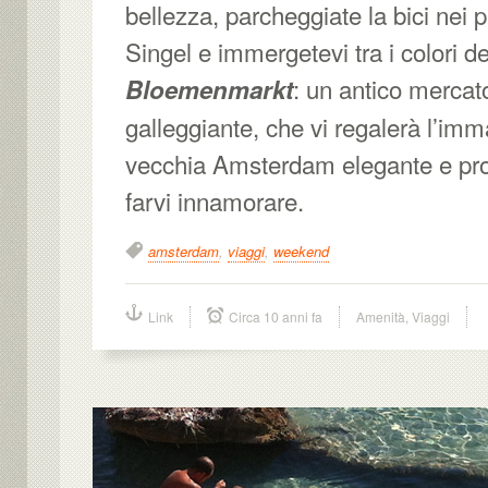
bellezza, parcheggiate la bici nei 
Singel e immergetevi tra i colori dei
: un antico mercat
Bloemenmarkt
galleggiante, che vi regalerà l’im
vecchia Amsterdam elegante e pro
farvi innamorare.
amsterdam
,
viaggi
,
weekend
Link
Circa 10 anni fa
Amenità
,
Viaggi