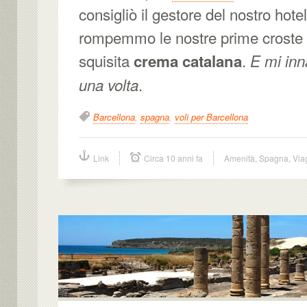
consigliò il gestore del nostro hote
rompemmo le nostre prime croste 
squisita
.
crema catalana
E mi inn
.
una volta
Barcellona
,
spagna
,
voli per Barcellona
Link
Circa 10 anni fa
Amenità
,
Spagna
,
Via