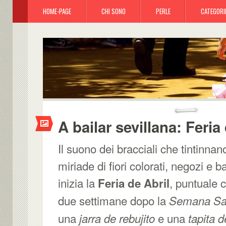
HOME-PAGE
CHI SONO
PERLE
CATEGORI
A bailar sevillana: Feria
Il suono dei bracciali che tintinna
miriade di fiori colorati, negozi e 
inizia la
, puntuale 
Feria de Abril
due settimane dopo la
Semana S
una
e una
jarra de rebujito
tapita 