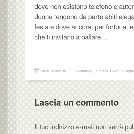
dove non esistono telefono e autom
donne tengono da parte abiti elegant
festa e dove ancora, per fortuna, e
che ti invitano a ballare…
Circa 10 anni fa
Andalusia
,
Curiosità
,
Eventi
,
Siviglia
Lascia un commento
Il tuo indirizzo e-mail non verrà pu